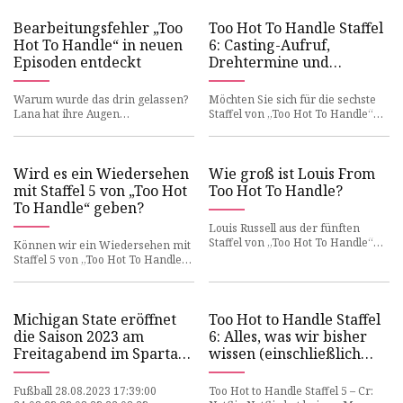
Bearbeitungsfehler „Too
Too Hot To Handle Staffel
Hot To Handle“ in neuen
6: Casting-Aufruf,
Episoden entdeckt
Drehtermine und
Bewerbungsmöglichkeiten
Warum wurde das drin gelassen?
Möchten Sie sich für die sechste
Lana hat ihre Augen
Staffel von „Too Hot To Handle“
möglicherweise fest auf die
bewerben? Hier erfahren Sie alles
Besetzung von „Too Hot To
Wissenswerte zum Ca
Handle“ geric
Wird es ein Wiedersehen
Wie groß ist Louis From
mit Staffel 5 von „Too Hot
Too Hot To Handle?
To Handle“ geben?
Louis Russell aus der fünften
Staffel von „Too Hot To Handle“
Können wir ein Wiedersehen mit
war einer der Durchbruchstars
Staffel 5 von „Too Hot To Handle“
der Staffel und wurde schne
in unseren TV-Kalender
aufnehmen? Hier ist, was mit d
Michigan State eröffnet
Too Hot to Handle Staffel
die Saison 2023 am
6: Alles, was wir bisher
Freitagabend im Spartan
wissen (einschließlich
Stadium gegen Central
einer Wendung!)
Michigan
Fußball 28.08.2023 17:39:00
Too Hot to Handle Staffel 5 – Cr: