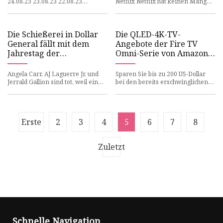
24.08.23 23.08.23 22.08.23
Netflix Netflix hat keinen Mangel
16.08.23 14.08.23 Spiel 1: Datum:
an wildem Reality-Fernsehen,
Anstoß: Ort: Stadion: Oberfläch
insbesondere wenn es u
Die Schießerei in Dollar
Die QLED-4K-TV-
General fällt mit dem
Angebote der Fire TV
Jahrestag der
Omni-Serie von Amazon
rassistischen Gewalt am
sind zu heiß, um sie in
Samstag in Axe Handle
den Griff zu bekommen
Angela Carr, AJ Laguerre Jr. und
Sparen Sie bis zu 200 US-Dollar
zusammen
Jerrald Gallion sind tot, weil ein
bei den bereits erschwinglichen
Mann aus Clay County am
QLED-Displays von Amazon. Bei
Samstagnachmittag nach Jack
der großen Auswahl an Smar
Erste
2
3
4
5
6
7
8
Zuletzt
Schnelle Navigation