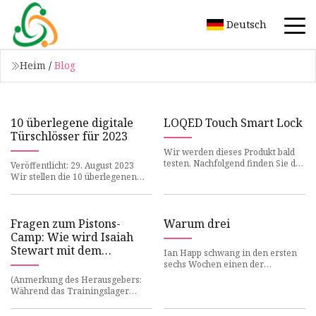
Deutsch
Heim
/
Blog
10 überlegene digitale
LOQED Touch Smart Lock
Türschlösser für 2023
Wir werden dieses Produkt bald
testen. Nachfolgend finden Sie die
Veröffentlicht: 29. August 2023
Details der Hersteller zum Gerät.
Wir stellen die 10 überlegenen
Weitere Informatio
digitalen Türschlösser für 2023
vor, einen umfassenden L
Fragen zum Pistons-
Warum drei
Camp: Wie wird Isaiah
Stewart mit dem
Ian Happ schwang in den ersten
Positionswechsel
sechs Wochen einen der
umgehen?
heißesten Schläger der Cubs und
(Anmerkung des Herausgebers:
schlug .301 mit einem
Während das Trainingslager
atemberaube
näher rückt, setzt Pistons.com
eine Serie fort, in der die Frage