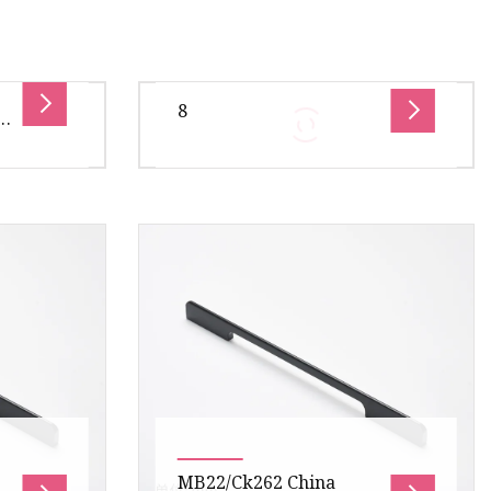
8
t-
reibung
Übersicht Produktbeschreibung
ile –
Verpackung und Versand
Unternehmensprofil Dongguan
AS –
Fuda Technology Co., Ltd. wurde
at
in der
MB22/Ck262 China