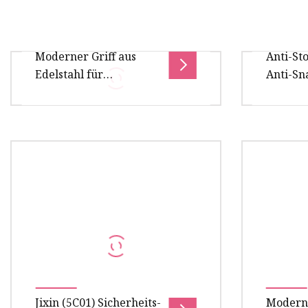
Moderner Griff aus
Anti-St
Edelstahl für
Anti-Sn
Kleiderschrank,
Hochsic
Schrank, Schrank
Türschl
Profilz
Paketgröße 15,00 cm * 10,00 cm *
Produktb
10,00 cm Bruttogewicht des
Euro-Pro
Pakets 3,000 kg Schnelle Details
Hochsich
Typ: Möbelgriff und -knopf,
schnappf
gehärtet
Jixin (5C01) Sicherheits-
Modern