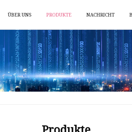
ÜBER UNS
PRODUKTE
NACHRICHT
Branchensperre
Zubehör für Industrieschlösser
Nockenschloss
Scharnierverriegelung
Flugzeugsperre
Griffsperre
Griffserie
Zylinderschloss
Umschalten und Haken
Produkte