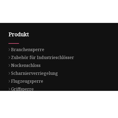
Produkt
Branchensperre
Zubehör für Industrieschlösser
Nockenschloss
Scharnierverriegelung
Flugzeugsperre
Griffsperre
Griffserie
Zylinderschloss
Umschalten und Haken