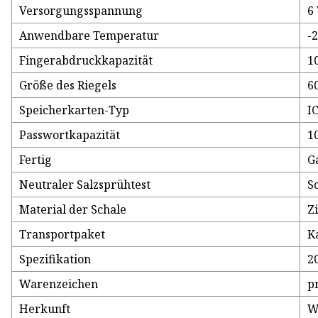
Versorgungsspannung
6
Anwendbare Temperatur
-2
Fingerabdruckkapazität
1
Größe des Riegels
6
Speicherkarten-Typ
I
Passwortkapazität
1
Fertig
G
Neutraler Salzsprühtest
S
Material der Schale
Z
Transportpaket
K
Spezifikation
2
Warenzeichen
p
Herkunft
W