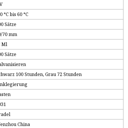
 V
0 °C bis 60 °C
00 Sätze
0/70 mm
C Ml
00 Sätze
alvanisieren
chwarz 100 Stunden, Grau 72 Stunden
inklegierung
asten
031
radel
enzhou China