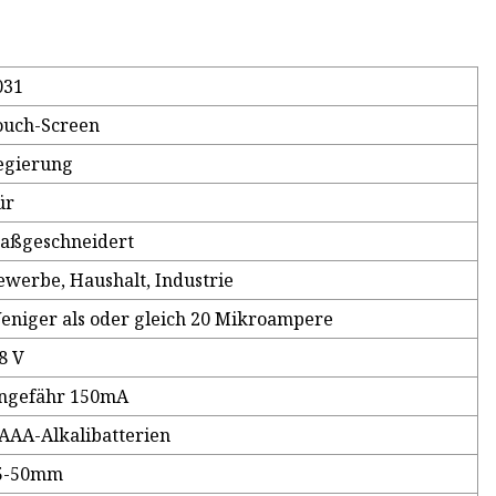
031
ouch-Screen
egierung
ür
aßgeschneidert
ewerbe, Haushalt, Industrie
eniger als oder gleich 20 Mikroampere
,8 V
ngefähr 150mA
 AAA-Alkalibatterien
5-50mm