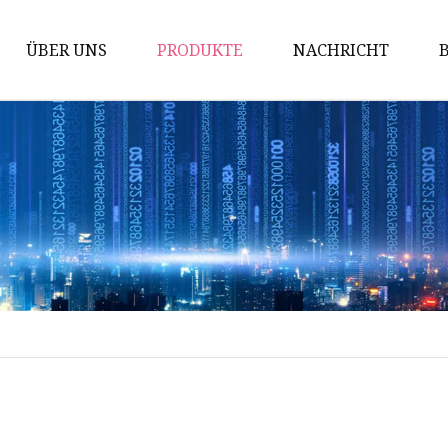
ÜBER UNS
PRODUKTE
NACHRICHT
Branchensperre
Zubehör für Industrieschlösser
Nockenschloss
Scharnierverriegelung
Flugzeugsperre
Griffsperre
Griffserie
Zylinderschloss
Umschalten und Haken