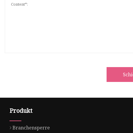
Sch
Produkt
Branchensperre